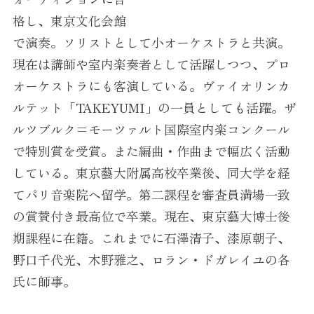
格し、東京文化会館
で演奏。ソリストとして小オーケストラと共演。
現在は講師や室内楽奏者として活躍しつつ、プロ
オーケストラにも客演している。ヴァイオリンカ
ルテット「TAKEYUMI」の一員としても活躍。ザ
ルツブルク=モーツァルト国際室内楽コンクール
で特別賞を受賞。また編曲・作曲まで幅広く活動
している。東京藝大附属高校卒業後、同大学を経
てパリ音楽院へ留学。第二課程を審査員満場一致
の賞賛付き最高位で卒業。現在、東京藝大博士後
期課程に在籍。これまでに石澤清子、漆原朝子、
野口千代光、木野雅之、ロラン・ドガレイユの各
氏に師事。