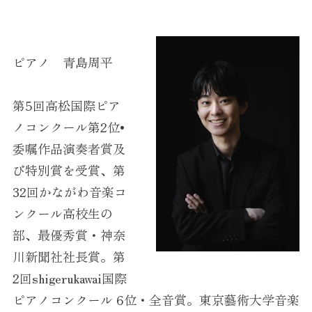
ピアノ 青島周平
第5回高松国際ピア
ノコンクール第2位•
委嘱作品演奏者賞及
び特別賞を受賞、第
32回かながわ音楽コ
ンクール高校生の
部、最優秀賞・神奈
川新聞社社長賞。第
2回shigerukawai国際
ピアノコンクール 6位・全音賞。東京藝術大学音楽