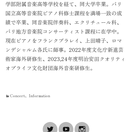
学部附属音楽高等学校を経て、同大学卒業。パリ
国立高等音楽院ピアノ科修士課程を満場一致の成
績で卒業、同音楽院伴奏科、エクリチュール科、
パリ地方音楽院コンサーティスト課程に在学中。
現在ピアノをフランクブラレイ、上田晴子、ロマ
ンデシャルム各氏に師事。2022年度文化庁新進芸
術家海外研修生、2023,24年度明治安田クオリティ
オブライフ文化財団海外音楽研修生。
カ
Concert
、
Information
テ
投
ゴ
リ
稿
ー