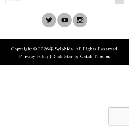
索
索:
Twitter
YouTube
Instagram
Copyright © 2026年
Sylphide
. All Rights Reserved.
Privacy Policy
| Rock Star by
Catch Themes