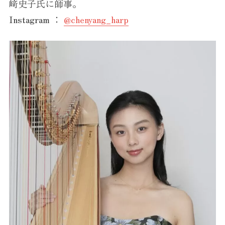
﨑史子氏に師事。
Instagram ：
@chenyang_harp