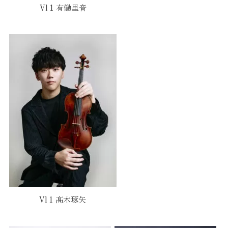
Vl 1 有働里音
Vl 1 髙木琢矢