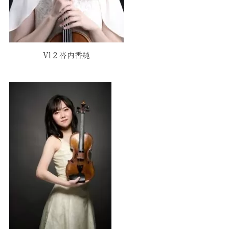
Vl 2 沓内香純