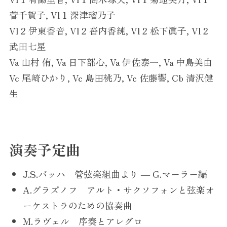
菅千賀子, Vl 1 深津瑠乃子
Vl 2 伊東香音, Vl 2 沓内香純, Vl 2 松下眞子, Vl 2
武田七星
Va 山村 侑, Va 日下部心, Va 伊佐泰一, Va 中島美由
Vc 尾崎ひかり, Vc 島田桃乃, Vc 佐藤響, Cb 清沢健
生
演奏予定曲
J.S.バッハ 管弦楽組曲より ― G.マーラー編
A.グラズノフ アルト・サクソフォンと弦楽オ
ーケストラのための協奏曲
M.ラヴェル 序奏とアレグロ