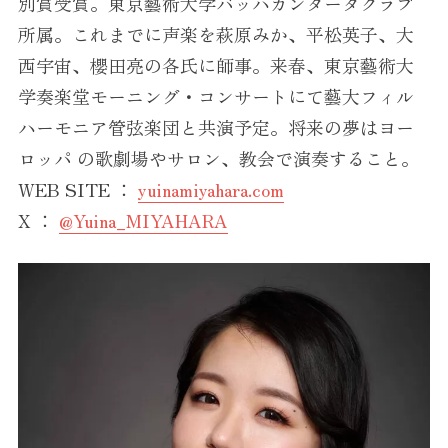
別賞受賞。東京藝術大学バッハカンタータクラブ
所属。これまでに声楽を萩原みか、平松英子、大
西宇宙、櫻田亮の各氏に師事。来春、東京藝術大
学奏楽堂モーニング・コンサートにて藝大フィル
ハーモニア管弦楽団と共演予定。将来の夢はヨー
ロッパ の歌劇場やサロン、教会で演奏すること。
WEB SITE ：
yuinamiyahara.com
X ：
@Yuina_MIYAHARA