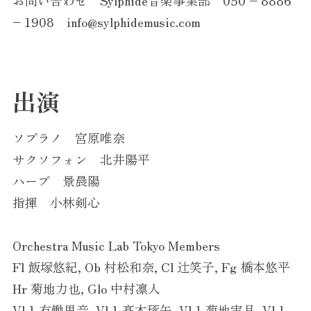
– 1908 info@sylphidemusic.com
出演
ソプラノ 宮原唯奈
サクソフォン 北井陽平
ハープ 景晨陽
指揮 小林剣心
Orchestra Music Lab Tokyo Members
Fl 飯塚悠紀, Ob 村松和奈, Cl 辻笑子, Fg 橋本悠平
Hr 菊地力也, Glo 中村凛人
Vl 1 有働里音, Vl 1 髙木琢矢, Vl 1 菊地実月, Vl 1