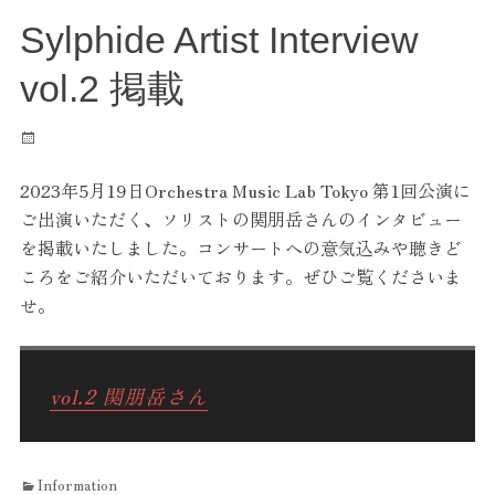
Sylphide Artist Interview
vol.2 掲載
投
稿
日
2023年5月19日Orchestra Music Lab Tokyo 第1回公演に
ご出演いただく、ソリストの関朋岳さんのインタビュー
を掲載いたしました。コンサートへの意気込みや聴きど
ころをご紹介いただいております。ぜひご覧くださいま
せ。
vol.2 関朋岳さん
カ
Information